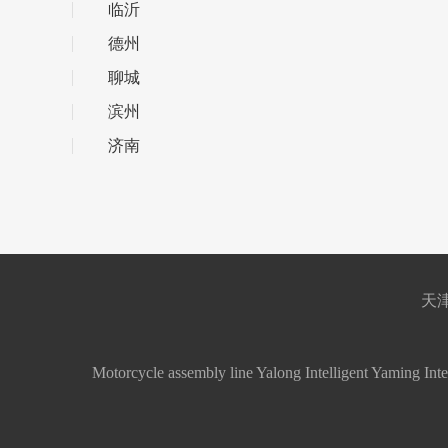
临沂
德州
聊城
滨州
济南
天津
Motorcycle assembly line
Yalong Intelligent
Yaming Inte