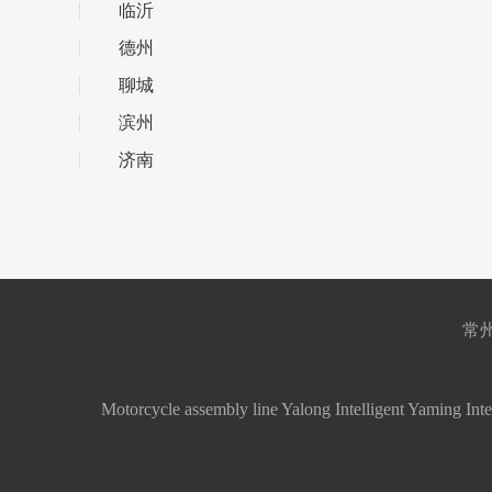
临沂
德州
聊城
滨州
济南
常州
Motorcycle assembly line
Yalong Intelligent
Yaming Inte